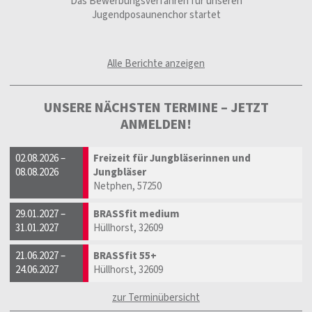
Das Bewerbungsverfahren für unseren
Ein neuer
Jugendposaunenchor startet
Alle Berichte anzeigen
UNSERE NÄCHSTEN TERMINE – JETZT
ANMELDEN!
02.08.2026 –
Freizeit für Jungbläserinnen und
08.08.2026
Jungbläser
Netphen, 57250
29.01.2027 –
BRASSfit medium
31.01.2027
Hüllhorst, 32609
21.06.2027 –
BRASSfit 55+
24.06.2027
Hüllhorst, 32609
zur Terminübersicht