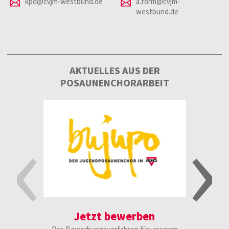
kpd@cvjm-westbund.de
a.form@cvjm-
westbund.de
AKTUELLES AUS DER
POSAUNENCHORARBEIT
‹
›
Jetzt bewerben
B