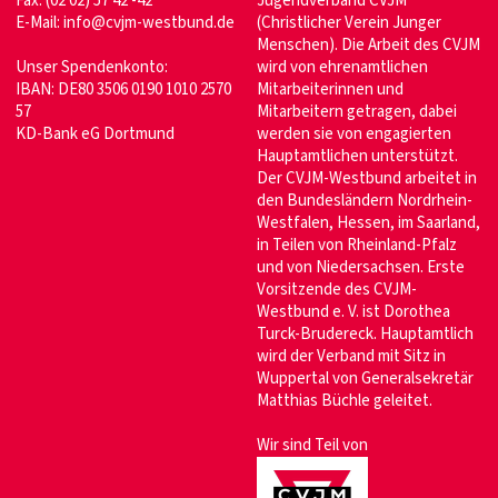
Fax: (02 02) 57 42 -42
Jugendverband CVJM
E-Mail:
info@cvjm-westbund.de
(Christlicher Verein Junger
Menschen). Die Arbeit des CVJM
Unser Spendenkonto:
wird von ehrenamtlichen
IBAN: DE80 3506 0190 1010 2570
Mitarbeiterinnen und
57
Mitarbeitern getragen, dabei
KD-Bank eG Dortmund
werden sie von engagierten
Hauptamtlichen unterstützt.
Der CVJM-Westbund arbeitet in
den Bundesländern Nordrhein-
Westfalen, Hessen, im Saarland,
in Teilen von Rheinland-Pfalz
und von Niedersachsen. Erste
Vorsitzende des CVJM-
Westbund e. V. ist Dorothea
Turck-Brudereck. Hauptamtlich
wird der Verband mit Sitz in
Wuppertal von Generalsekretär
Matthias Büchle geleitet.
Wir sind Teil von