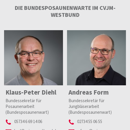
DIE BUNDESPOSAUNENWARTE IM CVJM-
WESTBUND
Klaus-Peter Diehl
Andreas Form
Bundessekretär für
Bundessekretär für
Posaunenarbeit
Jungbläserarbeit
(Bundesposaunenwart)
(Bundesposaunenwart)
05734 6 69 14 06
02734 55 06 55