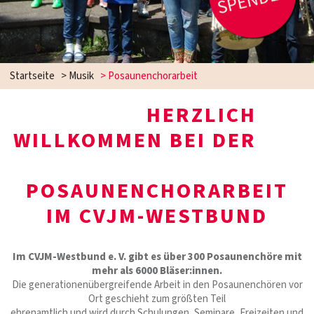
Startseite
>
Musik
>
Posaunenchorarbeit
HERZLICH
WILLKOMMEN BEI DER
POSAUNENCHORARBEIT
IM CVJM-WESTBUND
Im CVJM-Westbund e. V. gibt es über 300 Posaunenchöre mit
mehr als 6000 Bläser:innen.
Die generationenübergreifende Arbeit in den Posaunenchören vor
Ort geschieht zum größten Teil
ehrenamtlich und wird durch Schulungen, Seminare, Freizeiten und