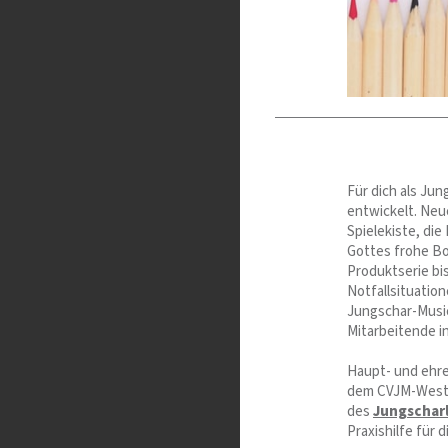
Für dich als Jun
entwickelt. Neu
Spielekiste, die
Gottes frohe Bo
Produktserie bis
Notfallsituatio
Jungschar-Music
Mitarbeitende i
Haupt- und ehre
dem CVJM-Westb
des
Jungscharl
Praxishilfe für 