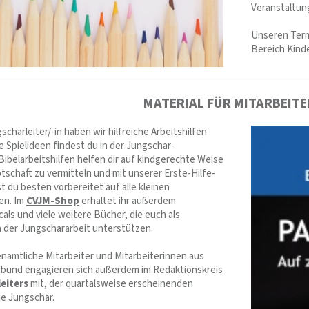
Veranstaltun
Unseren Term
Bereich Kind
MATERIAL FÜR MITARBEIT
gscharleiter/-in haben wir hilfreiche Arbeitshilfen
e Spielideen findest du in der Jungschar-
 Bibelarbeitshilfen helfen dir auf kindgerechte Weise
tschaft zu vermitteln und mit unserer Erste-Hilfe-
t du besten vorbereitet auf alle kleinen
nen. Im
CVJM-Shop
erhaltet ihr außerdem
als und viele weitere Bücher, die euch als
n der Jungschararbeit unterstützen.
namtliche Mitarbeiter und Mitarbeiterinnen aus
und engagieren sich außerdem im Redaktionskreis
eiters
mit, der quartalsweise erscheinenden
die Jungschar.