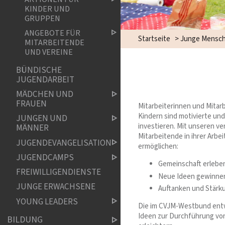
KINDER UND
GRUPPEN
ANGEBOTE FÜR
Startseite
>
Junge Mensc
MITARBEITENDE
UND VEREINE
BÜNDISCHE
JUGENDARBEIT
MÄDCHEN UND
FRAUEN
Mitarbeiterinnen und Mitarb
Kindern sind motivierte und
JUNGEN UND
investieren. Mit unseren v
MÄNNER
Mitarbeitende in ihrer Arbe
JUGENDEVANGELISATION
ermöglichen:
JUGENDCAMPS
Gemeinschaft erlebe
FREIWILLIGENDIENSTE
Neue Ideen gewinnen
JUNGE ERWACHSENE
Auftanken und Stärku
YOUNG LEADERS
Die im CVJM-Westbund entw
Ideen zur Durchführung vo
BILDUNG