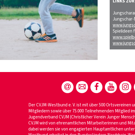
LINKS ZU
Jungscharar
Jungschar-M
www.jungsc
Spielideen 
www.spielb
www.jungsc
Der CVJM-Westbund e. V. ist mit über 500 Ortsvereinen u
Mitgliedern sowie über 75.000 Teilnehmenden Mitglied 
Jugendverband CVJM (Christlicher Verein Junger Mensche
CVJM wird von ehrenamtlichen Mitarbeiterinnen und Mita
dabei werden sie von engagierten Hauptamtlichen unter