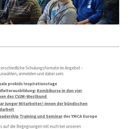
terschiedliche Schulungsformate im Angebot -
uswählen, anmelden und dabei sein:
ale prokids Inspirationstage
dleiterausbildung:
Kombikurse in den vier
nen des CVJM-Westbund
r junger Mitarbeiter/-innen der bündischen
darbeit
eadership Training und Seminar
des YMCA Europe
ns auf die Begegnungen mit euch bei unseren