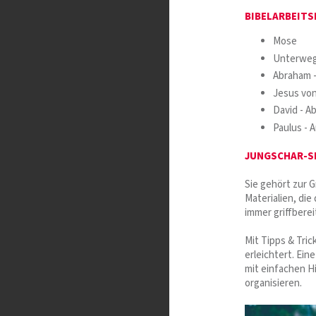
BIBELARBEITS
Mose
Unterweg
Abraham 
Jesus von
David - A
Paulus - 
JUNGSCHAR-S
Sie gehört zur 
Materialien, die
immer griffberei
Mit Tipps & Tric
erleichtert. Ein
mit einfachen H
organisieren.