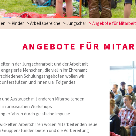
hen
>
Kinder
>
Arbeitsbereiche
>
Jungschar
>
Angebote für Mitarbei
ANGEBOTE FÜR MITA
eiter in der Jungschararbeit und der Arbeit mit
 engagierte Menschen, die viel in ihr Ehrenamt
erschiedenen Schulungsangeboten wollen wir
it unterstützen und ihnen u.a. Folgendes
n und Austausch mit anderen Mitarbeitenden
 in praxisnahen Workshops
ng erfahren durch geistliche Impulse
ickelten Arbeitshilfen wollen Mitarbeitenden neue
n Gruppenstunden bieten und die Vorbereitung