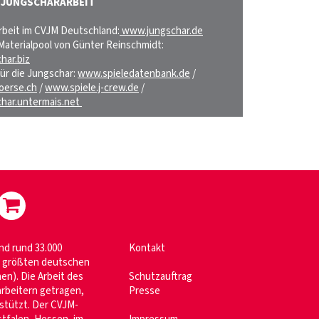
R JUNGSCHARARBEIT
beit im CVJM Deutschland:
www.jungschar.de
aterialpool von Günter Reinschmidt:
har.biz
für die Jungschar:
www.spieledatenbank.de
/
oerse.ch
/
www.spiele.j-crew.de
/
har.untermais.net
nd rund 33.000
Kontakt
im größten deutschen
n). Die Arbeit des
Schutzauftrag
rbeitern getragen,
Presse
stützt. Der CVJM-