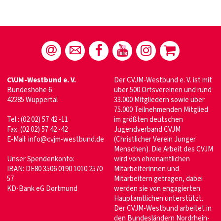
CVJM-Westbund e. V.
Der CVJM-Westbund e. V. ist mit
Bundeshöhe 6
über 500 Ortsvereinen und rund
42285 Wuppertal
33.000 Mitgliedern sowie über
75.000 Teilnehmenden Mitglied
Tel.: (02 02) 57 42 -11
im größten deutschen
Fax: (02 02) 57 42 -42
Jugendverband CVJM
E-Mail:
info@cvjm-westbund.de
(Christlicher Verein Junger
Menschen). Die Arbeit des CVJM
Unser Spendenkonto:
wird von ehrenamtlichen
IBAN: DE80 3506 0190 1010 2570
Mitarbeiterinnen und
57
Mitarbeitern getragen, dabei
KD-Bank eG Dortmund
werden sie von engagierten
Hauptamtlichen unterstützt.
Der CVJM-Westbund arbeitet in
den Bundesländern Nordrhein-