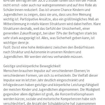
65% der Befragten der JuCo 2 Studie fühlen sich von der Politik
nicht ernst- oder auch nur wahrgenommen und auf ihre Rolle als
Schüler:innen reduziert. Das ist unsere Chance Kindern und
Jugendlichen zu zeigen, dass sie uns, dass uns ihre Meinung
wichtig ist. Partizipative Ansätze, also ein größtmögliches Maß an
Mitbestimmung in relativ klaren Strukturen wird dabei helfen. Klare
Strukturen deshalb, weil das Gefühl der Unsicherheit, einer
generellen Zukunftsangst, bei über 75% der Befragten stark bis
sehr stark ausgeprägt ist. Alles, was Sicherheit geben kann, ist
wichtiger denn je.
Fazit: Da ist eine hohe Ambivalenz zwischen den Bedürfnissen
nach Struktur und Autonomie in unseren Kindern und
Jugendlichen. Wir werden viel neu verhandeln müssen.
Geistige und körperliche Beweglichkeit
Menschen brauchen Impulse auf verschiedenen Ebenen/ in
verschiedenen Formen, um sich zu entwickeln. Die Vielfalt dieser
Impulse war im letzten Jahr deutlich eingeschränkt und
infolgedessen haben geistige und körperliche Leistungsfähigkeit
der meisten Kinder und Jugendlichen abgenommen. Die Müdigkeit
gegenüber allem digitalen ist groß, die Konzentrationsphasen
werden kürzer, soziale und motorische Kompetenzen habe sich
verschlechtert, die Anzahl der Schulabbrüche hat zugenommen