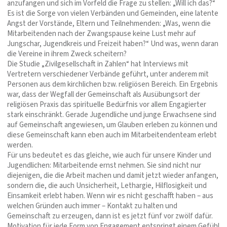
anzufangen und sich im Vorfeld die Frage zu stellen: „Will ich das?“
Es ist die Sorge von vielen Verbänden und Gemeinden, eine latente
Angst der Vorstände, Eltern und Teilnehmenden: „Was, wenn die
Mitarbeitenden nach der Zwangspause keine Lust mehr auf
Jungschar, Jugendkreis und Freizeit haben?“ Und was, wenn daran
die Vereine in ihrem Zweck scheitern?
Die Studie „Zivilgesellschaft in Zahlen“ hat Interviews mit
Vertretern verschiedener Verbände geführt, unter anderem mit
Personen aus dem kirchlichen bzw. religiösen Bereich. Ein Ergebnis
war, dass der Wegfall der Gemeinschaft als Ausübungsort der
religiösen Praxis das spirituelle Bedürfnis vor allem Engagierter
stark einschränkt. Gerade Jugendliche und junge Erwachsene sind
auf Gemeinschaft angewiesen, um Glauben erleben zu können und
diese Gemeinschaft kann eben auch im Mitarbeitendenteam erlebt
werden.
Für uns bedeutet es das gleiche, wie auch für unsere Kinder und
Jugendlichen: Mitarbeitende ernst nehmen. Sie sind nicht nur
diejenigen, die die Arbeit machen und damit jetzt wieder anfangen,
sondern die, die auch Unsicherheit, Lethargie, Hilflosigkeit und
Einsamkeit erlebt haben. Wenn wir es nicht geschafft haben – aus
welchen Gründen auch immer – Kontakt zu halten und
Gemeinschaft zu erzeugen, dann ist es jetzt fünf vor zwölf dafür.
Motivation für jede Form von Engagement entspringt einem Gefühl