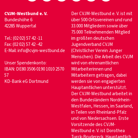
CVJM-Westbund e. V.
Der CVJM-Westbund e. V. ist mit
Bundeshöhe 6
über 500 Ortsvereinen und rund
42285 Wuppertal
33.000 Mitgliedern sowie über
75.000 Teilnehmenden Mitglied
Tel.: (02 02) 57 42 -11
im größten deutschen
Fax: (02 02) 57 42 -42
Jugendverband CVJM
E-Mail:
info@cvjm-westbund.de
(Christlicher Verein Junger
Menschen). Die Arbeit des CVJM
Unser Spendenkonto:
wird von ehrenamtlichen
IBAN: DE80 3506 0190 1010 2570
Mitarbeiterinnen und
57
Mitarbeitern getragen, dabei
KD-Bank eG Dortmund
werden sie von engagierten
Hauptamtlichen unterstützt.
Der CVJM-Westbund arbeitet in
den Bundesländern Nordrhein-
Westfalen, Hessen, im Saarland,
in Teilen von Rheinland-Pfalz
und von Niedersachsen. Erste
Vorsitzende des CVJM-
Westbund e. V. ist Dorothea
Turck-Brudereck. Hauptamtlich